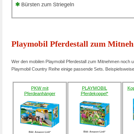
✻
Bürsten zum Striegeln
Playmobil Pferdestall zum Mitne
Wer den mobilen Playmobil Pferdestall zum Mitnehmen noch um
Playmobil Country Reihe einige passende Sets. Beispielsweise
PKW mit
PLAYMOBIL
Kop
Pferdeanhänger
Pferdekoppel*
Bild: Amazon-Link*
Bild: Amazon-Link*