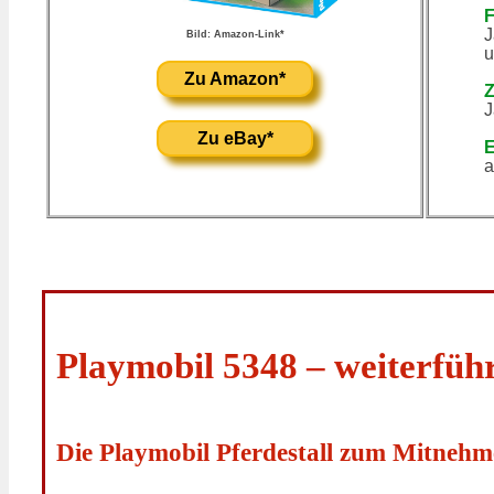
F
J
Bild: Amazon-Link*
u
Zu Amazon*
Z
J
Zu eBay*
E
a
Playmobil 5348 – weiterfüh
Die Playmobil Pferdestall zum Mitnehme