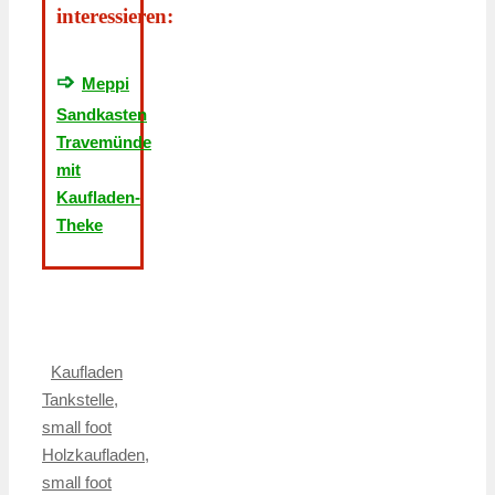
interessieren:
➩
Meppi
Sandkasten
Travemünde
mit
Kaufladen-
Theke
Kaufladen
Tankstelle
,
small foot
Holzkaufladen
,
small foot