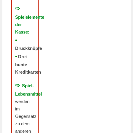
➩
Spielelemente
der
Kasse:
•
Druckknöpfe
•
Drei
bunte
Kreditkarten
➩
Spiel-
Lebensmittel
werden
im
Gegensatz
zu dem
anderen