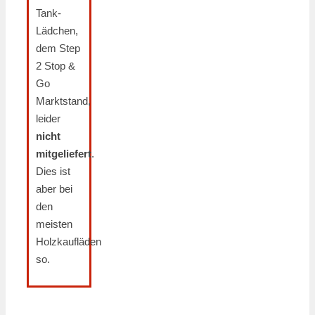
Tank-
Lädchen,
dem Step
2 Stop &
Go
Marktstand,
leider
nicht
mitgeliefert
.
Dies ist
aber bei
den
meisten
Holzkaufläden
so.