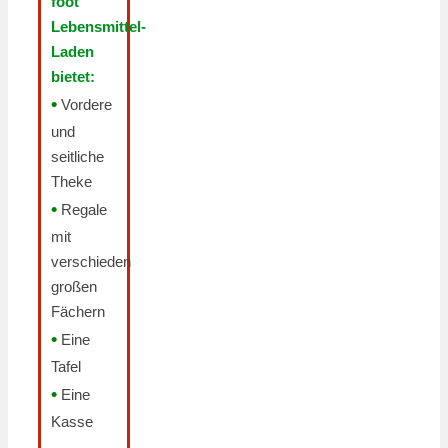
foot
Lebensmittel-
Laden
bietet:
•
Vordere
und
seitliche
Theke
•
Regale
mit
verschieden
großen
Fächern
•
Eine
Tafel
•
Eine
Kasse