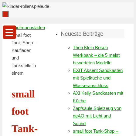
Zum
Inhalt
springen
Zum
Startseite
Kaufmannsladen
Inhalt
Neueste Beiträge
small foot
springen
Tank-Shop –
Theo Klein Bosch
Kaufladen
Werkbank – die 5 meist
und
bewerteten Modelle
Tankstelle in
EXIT Aksent Sandkasten
einem
mit Spielküche und
Wasseranschluss
small
AXI Kelly Sandkasten mit
Küche
Zapfsäule Spielzeug von
foot
deAO mit Licht und
Sound
Tank-
small foot Tank-Shop –