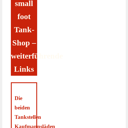
small
foot
Tank-
Shop –
weiterführende
Links
Die
beiden
Tankstellen
Kaufmannsläden