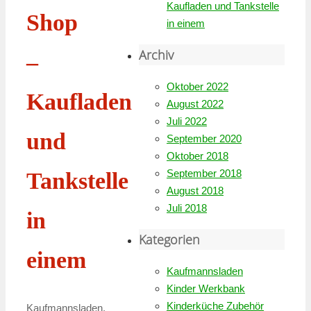
Kaufladen und Tankstelle
Shop
in einem
Archiv
–
Oktober 2022
Kaufladen
August 2022
Juli 2022
und
September 2020
Oktober 2018
September 2018
Tankstelle
August 2018
Juli 2018
in
Kategorien
einem
Kaufmannsladen
Kinder Werkbank
Kinderküche Zubehör
Kaufmannsladen
,