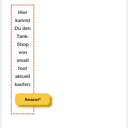
Hier
kannst
Du den
Tank-
Shop
von
small
foot
aktuell
kaufen:
Amazon*